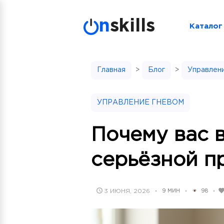
Skip
to
n
skills
Каталог
content
Главная
>
Блог
>
Управлен
УПРАВЛЕНИЕ ГНЕВОМ
Почему вас 
серьёзной п
POSTED
3 ИЮНЯ, 2026
9 МИН
98
•
•
•
ON