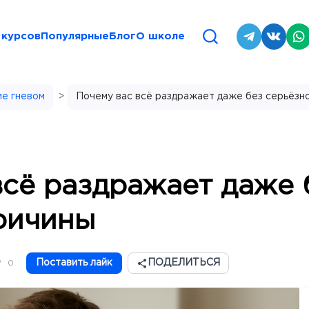
 курсов
Популярные
Блог
О школе
ие гневом
>
Почему вас всё раздражает даже без серьёзн
всё раздражает даже 
ричины
Поставить лайк
ПОДЕЛИТЬСЯ
0