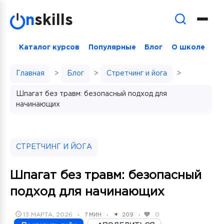
Skip
n
skills
to
content
Каталог курсов
Популярные
Блог
О школе
Главная
>
Блог
>
Стретчинг и йога
>
Шпагат без травм: безопасный подход для
начинающих
СТРЕТЧИНГ И ЙОГА
Шпагат без травм: безопасный
подход для начинающих
POSTED
13 МАРТА, 2026
0
7 МИН
209
•
•
•
ON