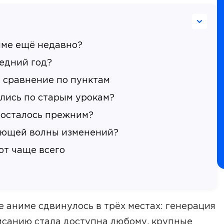
име ещё недавно?
ледний год?
: сравнение по пунктам
ились по старым урокам?
 осталось прежним?
дующей волны изменений?
ют чаще всего
е аниме сдвинулось в трёх местах: генерация
исанию стала доступна любому, крупные