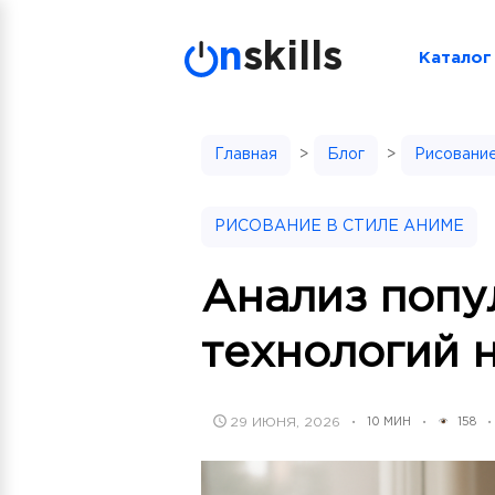
Skip
to
n
skills
Каталог
content
Главная
>
Блог
>
Рисование
РИСОВАНИЕ В СТИЛЕ АНИМЕ
Анализ попу
технологий 
POSTED
29 ИЮНЯ, 2026
10 МИН
158
•
•
•
ON