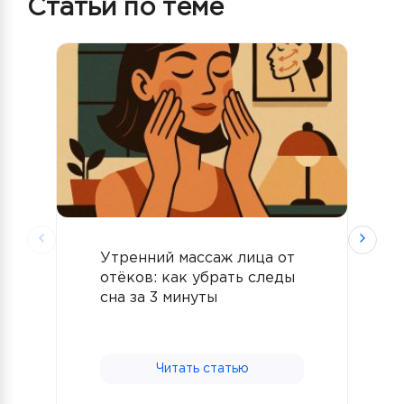
Статьи по теме
Утренний массаж лица от
В
отёков: как убрать следы
у
сна за 3 минуты
д
л
Читать статью