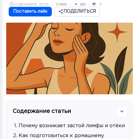
POSTED
11 ДЕКАБРЯ, 2025
0
5 МИН
681
•
•
•
ON
Поставить лайк
ПОДЕЛИТЬСЯ
Содержание статьи
Почему возникает застой лимфы и отёки
Как подготовиться к домашнему