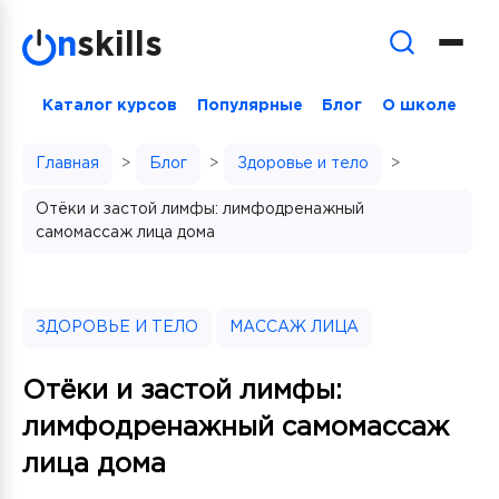
Skip
n
skills
to
content
Каталог курсов
Популярные
Блог
О школе
Главная
>
Блог
>
Здоровье и тело
>
Отёки и застой лимфы: лимфодренажный
самомассаж лица дома
ЗДОРОВЬЕ И ТЕЛО
МАССАЖ ЛИЦА
Отёки и застой лимфы:
лимфодренажный самомассаж
лица дома